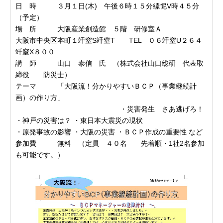
日 時 ３月１日(木) 午後６時１５分縲怩V時４５分
（予定）
場 所 大阪産業創造館 ５階 研修室Ａ
大阪市中央区本町１竏窒S竏窒T TEL ０６竏窒U２６４
竏窒X８００
講 師 山口 泰信 氏 （株式会社山口総研 代表取
締役 防災士）
テーマ 「大阪流！分かりやすいＢＣＰ（事業継続計
画）の作り方」
・災害発生 さあ逃げろ！
・神戸の災害は？ ・東日本大震災の現状
・原発事故の影響 ・大阪の災害 ・ＢＣＰ作成の重要性 など
参加費 無料 （定員 ４０名 先着順・1社2名参加
も可能です。）