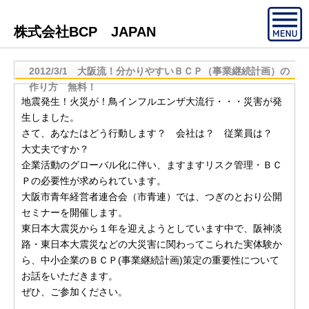
株式会社BCP JAPAN
2012/3/1 大阪流！分かりやすいＢＣＰ（事業継続計画）の
作り方 無料！
地震発生！火災が！鳥インフルエンザ大流行・・・災害が発
生しました。
さて、あなたはどう行動します？ 会社は？ 従業員は？
大丈夫ですか？
企業活動のグローバル化に伴い、ますますリスク管理・ＢＣ
Ｐの必要性が求められています。
大阪市青年経営者連合会（市青連）では、つぎのとおり公開
セミナーを開催します。
東日本大震災から１年を迎えようとしています中で、阪神淡
路・東日本大震災などの大災害に関わってこられた実体験か
ら、中小企業のＢＣＰ(事業継続計画)策定の重要性について
お話をいただきます。
ぜひ、ご参加ください。