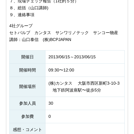
７、現場チェック報告（1社約５分）
８、総括（山口講師)
９、連絡事項
4社グループ
セトバルブ カンタス サンワリノテック サンコー物産
講師：山口泰信 (株)BCPJAPAN
開催日
2013/06/15～2013/06/15
開催時間
09:30〜12:00
(株)カンタス 大阪市西区新町3-10-3
開催場所
地下鉄阿波座駅〜徒歩5分
参加人員
30
参加費
0
感想・コメント