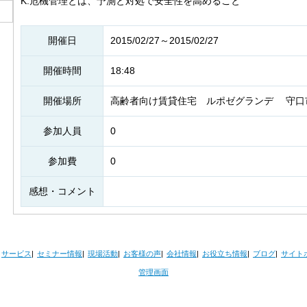
K:危機管理とは、予測と対処で安全性を高めること
開催日
2015/02/27～2015/02/27
開催時間
18:48
開催場所
高齢者向け賃貸住宅 ルポゼグランデ 守口市南
参加人員
0
参加費
0
感想・コメント
サービス
セミナー情報
現場活動
お客様の声
会社情報
お役立ち情報
ブログ
サイト
管理画面