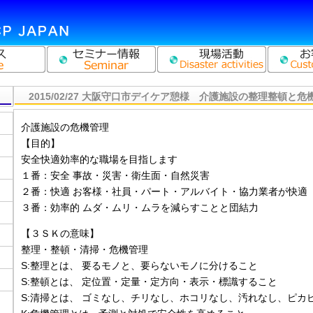
2015/02/27 大阪守口市デイケア憩様 介護施設の整理整頓と危
介護施設の危機管理
【目的】
安全快適効率的な職場を目指します
１番：安全 事故・災害・衛生面・自然災害
２番：快適 お客様・社員・パート・アルバイト・協力業者が快適
３番：効率的 ムダ・ムリ・ムラを減らすことと団結力
【３ＳＫの意味】
整理・整頓・清掃・危機管理
S:整理とは、 要るモノと、要らないモノに分けること
S:整頓とは、 定位置・定量・定方向・表示・標識すること
S:清掃とは、 ゴミなし、チリなし、ホコリなし、汚れなし、ピカ