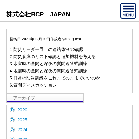
株式会社BCP JAPAN
投稿日:
2021年12月10日
作成者:
yamaguchi
1.防災リーダー同士の連絡体制の確認
2.防災倉庫のリスト確認と追加機材を考える
3.水害時の昼間と深夜の質問返答式訓練
4.地震時の昼間と深夜の質問返答式訓練
5.日常の防災訓練をこれまでのままでいいのか
6.質問ディスカッション
アーカイブ
2026
2025
2024