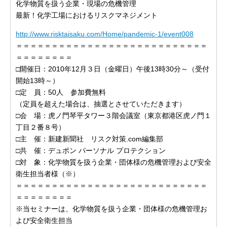
化学物質を扱う企業・現場の危機管理
最新！化学工場におけるリスクマネジメント
http://www.risktaisaku.com/Home/pandemic-1/event008
＝＝＝＝＝＝＝＝＝＝＝＝＝＝＝＝＝＝＝＝＝＝＝＝＝＝＝
＝＝＝＝＝＝＝＝
□開催日：2010年12月３日（金曜日）午後13時30分～（受付
開始13時～）
□定 員：50人 参加費無料
（定員を超えた場合は、抽選とさせていただきます）
□会 場：虎ノ門琴平タワー３階会議室（東京都港区虎ノ門１
丁目２番８号）
□主 催：新建新聞社 リスク対策.com編集部
□共 催：デュポン パーソナル プロテクション
□対 象：化学物質を扱う企業・団体様の危機管理および安全
衛生担当者様（※）
＝＝＝＝＝＝＝＝＝＝＝＝＝＝＝＝＝＝＝＝＝＝＝＝＝＝＝
＝＝＝＝＝＝＝＝
※当セミナーは、化学物質を扱う企業・団体様の危機管理お
よび安全衛生担当