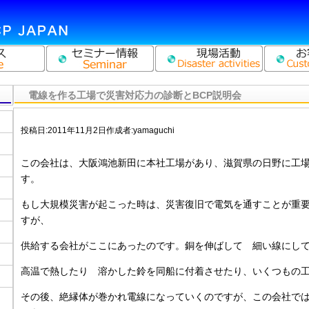
電線を作る工場で災害対応力の診断とBCP説明会
投稿日:
2011年11月2日
作成者:
yamaguchi
この会社は、大阪鴻池新田に本社工場があり、滋賀県の日野に工
す。
もし大規模災害が起こった時は、災害復旧で電気を通すことが重
すが、
供給する会社がここにあったのです。銅を伸ばして 細い線にし
高温で熱したり 溶かした鈴を同船に付着させたり、いくつもの
その後、絶縁体が巻かれ電線になっていくのですが、この会社では