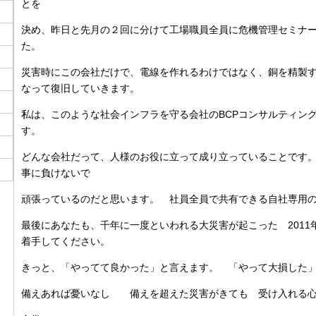
とを
決め、昨日と先月の２回に分けて工場職員全員に危機管理セミナー
た。
災害時にこの会社だけで、電線を作れるわけではなく、銅を精製
なって復旧していきます。
私は、このような社会インフラを守る会社のBCPコンサルティン
す。
どんな会社だって、人様のお役に立って成り立っていることです
事に負けないで
頑張っているのだと思います。 社員全員で共有できる自社専用の
最後にあなたも、千年に一度といわれる大災害が起こった 2011
着手してください。
きっと、「やってて良かった」と言えます。 「やって大損した
備えあれば憂いなし 備えを超えた災害がきても 受け入れる心