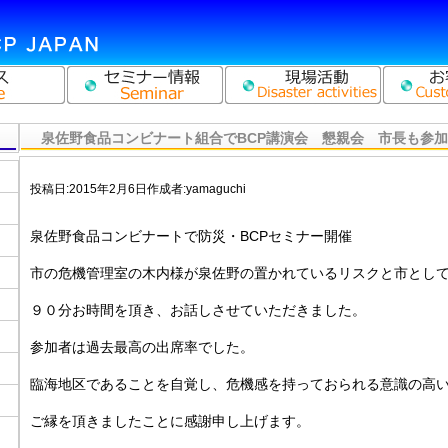
泉佐野食品コンビナート組合でBCP講演会 懇親会 市長も参加
投稿日:
2015年2月6日
作成者:
yamaguchi
泉佐野食品コンビナートで防災・BCPセミナー開催
市の危機管理室の木内様が泉佐野の置かれているリスクと市として
９０分お時間を頂き、お話しさせていただきました。
参加者は過去最高の出席率でした。
臨海地区であることを自覚し、危機感を持っておられる意識の高
ご縁を頂きましたことに感謝申し上げます。